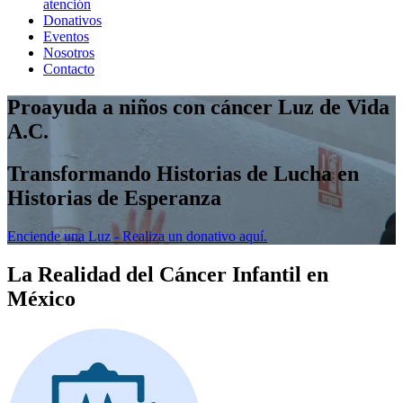
atención
Donativos
Eventos
Nosotros
Contacto
Proayuda a niños con cáncer Luz de Vida
A.C.
Transformando Historias de Lucha en
Historias de Esperanza
Enciende una Luz - Realiza un donativo aquí.
La Realidad del Cáncer Infantil en
México